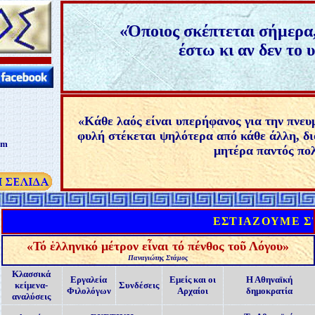
«
Όποιος σκέπτεται σήμερα,
έστω κι αν δεν το 
«
Κάθε λαός είναι υπερήφανος για την πνευ
φυλή στέκεται ψηλότερα από κάθε άλλη, διότ
om
μητέρα παντός πολ
ΕΣΤΙΑΖΟΥΜΕ ΣΤΟΝ
«
Τό ἑλληνικό μέτρον εἶναι τό πένθος τοῦ Λόγου
»
Παναγιώτης Στάμος
Κλασσικά
Εργαλεία
Εμείς και οι
Η Αθηναϊκή
κείμενα-
Συνδέσεις
Φιλολόγων
Αρχαίοι
δημοκρατία
αναλύσεις