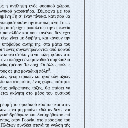
υς η αντίληψη ενός φυσικού χώρου,
ινωνικού χαρακτήρα. Σύμφωνα με του
μένη Γη σ’ έναν πίνακα, κάτι που 8α
αναπαριστούσαν την κατοικημένη Γη ως
ψη αυτή είχε προκαλέσει την ειρωνεία
ο παρελθόν και που κανένας δεν έχει
είχε γίνει με διαβήτη, και κάνουν την
 υπόβαθρο αυτής της, στα μάτια του
ι Ίωνες συγκεντρώνονται από κοινού
αν κοινό στόλο για να πολεμήσουν στη
ει να υπάρχει ένα μοναδικό συμβούλιο
νίας (μέσον ’Ιωνίας). Οι άλλες πόλεις
8
ους σε μια μοναδική πόλη
.
κών, γεωμετρικών και φυσικών αξιών
νία και στη φύση, ένας χώρος ισότητας
έας ανθρώπινης τάξης, θα φτάσει να
ζεται ακίνητη στο μέσο του φυσικού
τη δομή του φυσικού κόσμου και στην
νείς να μη μπαίνει εδώ αν δεν είναι
εγκαθιδρύθηκαν και διατηρήθηκαν επί
οντας, στον Γοργία, στο πρόσωπο του
 Πλάτων συνδέει στενά τη γνώση τής