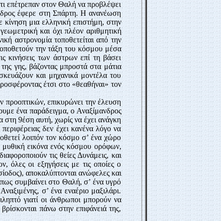
 ότι επέτρεπαν στον Θαλή να προβλέψει
ανδρος έφερε στη Σπάρτη. Η ανανέωση
ε κίνηση μια ελληνική επιστήμη, στην
γεωμετρική και όχι πλέον αριθμητική
ική αστρονομία τοποθετείται από την
 τοποθετούν την τάξη του κόσμου μέσα
τις κινήσεις των άστρων επί τη βάσει
 της γης, βάζοντας μπροστά στα μάτια
ασκευάζουν και μηχανικά μοντέλα του
Προσφέροντας έτσι στο «θεαθήναι» τον
ν προοπτικών, επικυρώνει την έλευση
ρουμε ένα παράδειγμα, ο Αναξίμανδρος
α στη 9έση αυτή, χωρίς να έχει ανάγκη
 περιφέρειας δεν έχει κανένα λόγο να
ποθετεί λοιπόν τον κόσμο σ’ ένα χώρο
η μυθική εικόνα ενός κόσμου ορόφων,
 διαφοροποιούν τις θείες Δυνάμεις, και
, όλες οι εξηγήσεις με τις οποίες ο
σίοδος), αποκαλύπτονται ανώφελες και
 όπως συμβαίνει στο Θαλή, σ’ ένα υγρό
Αναξιμένης, σ’ ένα εναέριο μαξιλάρι.
τιληπτό γιατί οι άνθρωποι μπορούν να
 βρίσκονται πάνω στην επιφάνειά της,