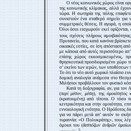
Ο νέος κοινωνικός χώρος είναι ορ
της κοινωνικής κλίμακας, αλλά έχουν
τώρα. Η σωτηρία της πόλης επαφίετα
συνιστούν ένα σταθερό σημείο για 
συμμετρικές θέσεις. Η αγορά, η οποί
Όλοι όσοι εισχωρούν εκεί ορίζονται,
τους σχέσεις πλήρους αμοιβαιότητας
Πρυτανείο, που κατά κανόνα βρίσκεται
οικιακές εστίες, σε ίση απόσταση από
με κάποια από αυτές περισσότερο απ’ 
επίσης χώρος εκκοσμικευμένος, προ
θρησκευτικά προσδιορισμένο χώρο τη
σ’ εκείνο των ιερών, των υποθέσεων 
Το ότι το νέο αυτό χωρικό πλαίσιο ευ
δομική αναλογία ανάμεσα στο Θεσμι
Μιλήσιοι προβάλλουν τον φυσικό κόσμ
Κατά τη δοξογραφία, αν, για τον 
(
περί μέσον, μέση
), της
ὁμοιότητος
κ
(κρατουμένη) από τίποτα. Ο τόσο π
κεντρικότητα και στην ομοιότητα, επι
εννοιολογική ενότητα. Ο Ηρόδοτος διη
για να πάρει μετά απ’ αυτόν το σκήπ
τυραννία: «Ο Πολυκράτης», τους λέ
όμοιοι του (
δεσπόζων ἀνδρῶν ὁμοίω
5