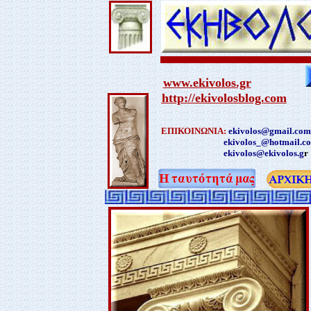
www.ekivolos.gr
http://ekivolosblog.com
ΕΠΙΚΟΙΝΩΝΙΑ:
ekivolos@gmail.com
ekivolos_@hotmail.c
ekivolos@ekivolos.g
r