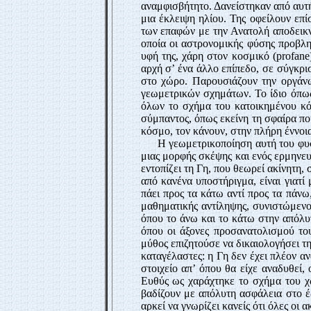
αναμφισβήτητο. Δανείστηκαν από αυτήν
μια έκλειψη ηλίου. Της οφείλουν επ
των επαφών με την Ανατολή αποδεικνύ
οποία οι αστρονομικής φύσης προβλη
υφή της, χάρη στον κοσμικό (
profane
αρχή σ’ ένα άλλο επίπεδο, σε σύγκρι
στο χώρο. Παρουσιάζουν την οργάνωση
γεωμετρικών σχημάτων. Το ίδιο όπως 
όλων το σχήμα του κατοικημένου κόσ
σύμπαντος, όπως εκείνη τη σφαίρα πο
κόσμο, τον κάνουν, στην πλήρη έννοι
Η γεωμετρικοποίηση αυτή του φυ
μιας μορφής σκέψης και ενός ερμηνευ
εντοπίζει τη Γη, που θεωρεί ακίνητη,
από κανένα υποστήριγμα, είναι γιατί
πάει προς τα κάτω αντί προς τα πάνω
μαθηματικής αντίληψης, συνιστώμενο
όπου το άνω και το κάτω στην απόλυ
όπου οι άξονες προσανατολισμού του
μύθος επιζητούσε να δικαιολογήσει τ
καταγέλαστες: η Γη δεν έχει πλέον αν
στοιχείο απ’ όπου θα είχε αναδυθεί,
Ευθύς ως χαράχτηκε το σχήμα του χώρ
βαδίζουν με απόλυτη ασφάλεια στο έδ
αρκεί να γνωρίζει κανείς ότι όλες οι α