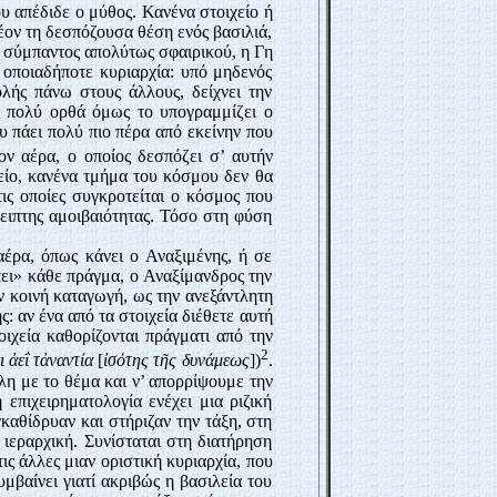
υ απέδιδε ο μύθος. Κανένα στοιχείο ή
έον τη δεσπόζουσα θέση ενός βασιλιά,
ς σύμπαντος απολύτως σφαιρικού, η Γη
ν οποιαδήποτε κυριαρχία: υπό μηδενός
λής πάνω στους άλλους, δείχνει την
ς πολύ ορθά όμως το υπογραμμίζει ο
υ πάει πολύ πιο πέρα από εκείνην που
ον αέρα, ο οποίος δεσπόζει σ’ αυτήν
είο, κανένα τμήμα του κόσμου δεν θα
ς οποίες συγκροτείται ο κόσμος που
λειπτης αμοιβαιότητας. Τόσο στη φύση
αέρα, όπως κάνει ο Αναξιμένης, ή σε
έπει» κάθε πράγμα, ο Αναξίμανδρος την
ν κοινή καταγωγή, ως την ανεξάντλητη
: αν ένα από τα στοιχεία διέθετε αυτή
ιχεία καθορίζονται πράγματι από την
2
ι ἀεΐ τἀναντία
[
ἰσότης τῆς δυνάμεως
])
.
η με το θέμα και ν’ απορρίψουμε την
επιχειρηματολογία ενέχει μια ριζική
γκαθίδρυαν και στήριζαν την τάξη, στη
 ιεραρχική. Συνίσταται στη διατήρηση
ις άλλες μιαν οριστική κυριαρχία, που
μβαίνει γιατί ακριβώς η βασιλεία του