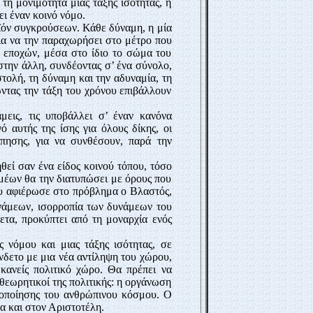
τη μονιμότητα μιας τάξης ισότητας, η
ει έναν κοινό νόμο.
οϊόν συγκρούσεων. Κάθε δύναμη, η μία
για να την παραχωρήσει στο μέτρο που
 εποχών, μέσα στο ίδιο το σώμα του
στην άλλη, συνδέοντας σ’ ένα σύνολο,
τολή, τη δύναμη και την αδυναμία, τη
ντας την τάξη του χρόνου επιβάλλουν
μεις, τις υποβάλλει σ’ έναν κανόνα
 αυτής της ίσης για όλους δίκης, οι
όπησης, για να συνθέσουν, παρά την
εί σαν ένα είδος κοινού τόπου, τόσο
μέων θα την διατυπώσει με όρους που
που αφιέρωσε στο πρόβλημα ο Βλαστός,
υνάμεων, ισορροπία των δυνάμεων του
ετα, προκύπτει από τη μοναρχία ενός
 νόμου και μιας τάξης ισότητας, σε
νδετο με μια νέα αντίληψη του χώρου,
κανείς πολιτικό χώρο. Θα πρέπει να
 θεωρητικοί της πολιτικής: η οργάνωση
κοποίησης του ανθρώπινου κόσμου. Ο
α και στον Αριστοτέλη.