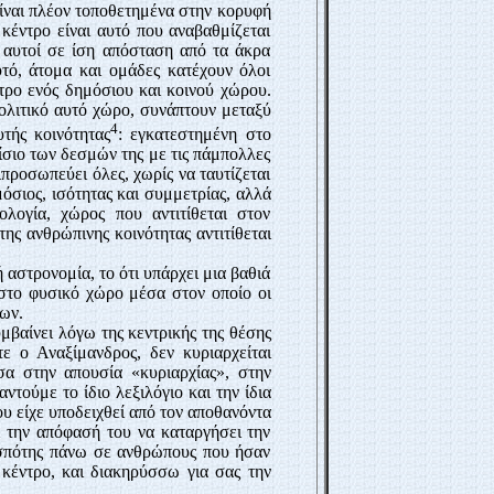
είναι πλέον τοποθετημένα στην κορυφή
 κέντρο είναι αυτό που αναβαθμίζεται
ι αυτοί σε ίση απόσταση από τα άκρα
τό, άτομα και ομάδες κατέχουν όλοι
ντρο ενός δημόσιου και κοινού χώρου.
πολιτικό αυτό χώρο, συνάπτουν μεταξύ
4
τής κοινότητας
: εγκατεστημένη στο
αίσιο των δεσμών της με τις πάμπολλες
ιπροσωπεύει όλες, χωρίς να ταυτίζεται
μόσιος, ισότητας και συμμετρίας, αλλά
ολογία, χώρος που αντιτίθεται στον
ς ανθρώπινης κοινότητας αντιτίθεται
 αστρονομία, το ότι υπάρχει μια βαθιά
στο φυσικό χώρο μέσα στον οποίο οι
ων.
μβαίνει λόγω της κεντρικής της θέσης
ε ο Αναξίμανδρος, δεν κυριαρχείται
σα στην απουσία «κυριαρχίας», στην
ντούμε το ίδιο λεξιλόγιο και την ίδια
ου είχε υποδειχθεί από τον αποθανόντα
ι την απόφασή του να καταρ­γήσει την
εσπότης πάνω σε ανθρώπους που ήσαν
 κέντρο, και διακηρύσσω για σας την