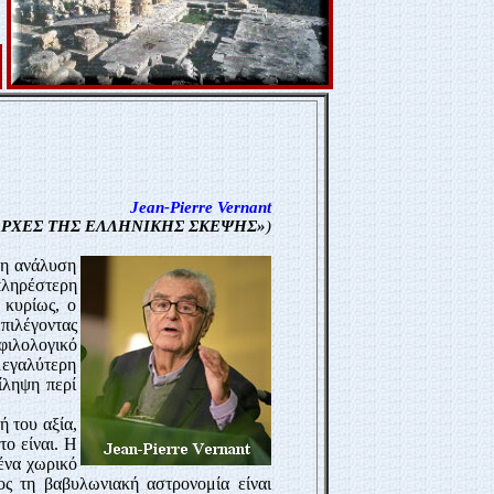
Jean-Pierre Vernant
ΑΡΧΕΣ ΤΗΣ ΕΛΛΗΝΙΚΗΣ ΣΚΕΨΗΣ»
)
 η ανάλυση
 πληρέστερη
 κυρίως, ο
επιλέγοντας
 φιλολογικό
 μεγαλύτερη
ίληψη περί
ή του αξία,
το είναι. Η
ένα χωρικό
ος τη βαβυλωνιακή αστρονομία είναι