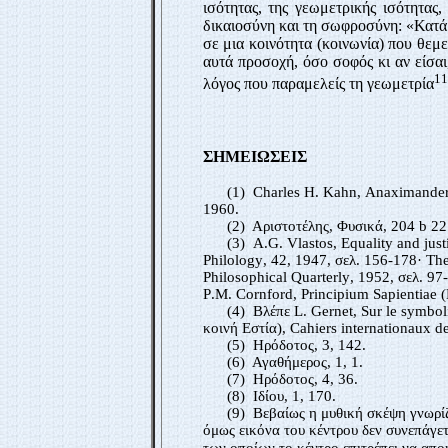
ισότητας, της γεωμετρικής ισότητας,
δικαιοσύνη και τη σωφροσύνη: «Κατά π
σε μια κοινότητα (κοινωνία) που θεμε
αυτά προσοχή, όσο σοφός κι αν είσαι
11
λόγος που παραμελείς τη γεωμετρία
ΣΗΜΕΙΩΣΕΙΣ
(1)
Charles
Η.
Kahn
,
Anaximander 
1960.
(2) Αριστοτέλης, Φυσικά, 204
b
22
(3)
A
.
G
.
Vlastos
,
Equality and jus
Philology
, 42, 1947, σελ. 156-178·
The
Philosophical Quarterly
, 1952, σελ. 97
P
.
M
.
Cornford
,
Principium Sapientiae
(
(4) Βλέπε
L
.
Gernet
,
Sur le symbol
κοινή Εστία),
Cahiers internationaux d
(5) Ηρόδοτος, 3, 142.
(6) Αγαθήμερος, 1, 1.
(7) Ηρόδοτος, 4, 36.
(8) Ιδίου, 1, 170.
(9) Βεβαίως η μυθική σκέψη γνωρίζε
όμως εικόνα του κέντρου δεν συνεπάγετ
των οποίων το κέντρο επιτρέπει να απο