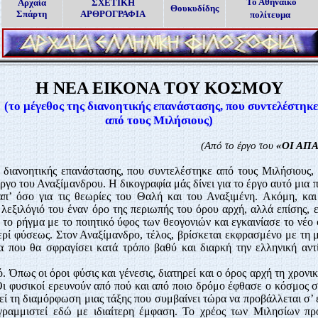
Το Αθηναϊκό
Αρχαία
ΣΧΕΤΙΚΗ
Θουκυδίδης
Σπάρτη
ΑΡΘΡΟΓΡΑΦΙΑ
πολίτευμα
Η ΝΕΑ ΕΙΚΟΝΑ ΤΟΥ ΚΟΣΜΟΥ
(το μέγεθος της διανοητικής επανάστασης, που συντελέστηκε
από τους Μιλήσιους)
(Από το έργο του
«ΟΙ ΑΠ
ς διανοητικής επανάστασης, που συντελέστηκε από τους Μιλήσιους,
έργο του Αναξίμανδρου. Η δικογραφία μάς δίνει για το έργο αυτό μια
απ’ όσο για τις θεωρίες του Θαλή και του Αναξιμένη. Ακόμη, και
λεξιλόγιό του έναν όρο της περιωπής του όρου αρχή, αλλά επίσης, 
το ρήγμα με το ποιητικό ύφος των θεογονιών και εγκαινίασε το νέο
περί φύσεως. Στον Αναξίμανδρο, τέλος, βρίσκεται εκφρασμένο με τη
 που θα σφραγίσει κατά τρόπο βαθύ και διαρκή την ελληνική αντ
 Όπως οι όροι φύσις και γένεσις, διατηρεί και ο όρος αρχή τη χρονικ
 Οι φυσικοί ερευνούν από πού και από ποιο δρόμο έφθασε ο κόσμος σ
ί τη διαμόρφωση μιας τάξης που συμβαίνει τώρα να προβάλλεται σ’ 
γραμμιστεί εδώ με ιδιαίτερη έμφαση. Το χρέος των Μιλησίων πρ