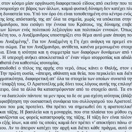
 στον κόσμο μίαν οργάνωση διαφορετικού είδους από εκείνην που το
ονομιούχο σε βάρος των άλλων, καμιά φυσική δύναμη δεν κατέχει πλ
η δυναστεία του. Υπό τον όρο ότι είναι τοποθετημένη στο κέντρο ενό
ης ίσης απόστασής της απ’ όλα τα σημεία, χωρίς να υπόκειται στη
μανδρου, που εισάγει την έννοια του Κράτους, της δύναμης επιβο
ων Ιώνων ενός πολιτικού λεξιλογίου και πολιτικών εννοιών. Όπω
λέτη του, ο Αναξίμανδρος υποστηρίζει στο θέμα αυτό μιαν άποψη πο
1
ου Αναξιμένης
. Για τον Αναξιμένη η Γη έχει ανάγκη να ηρεμεί στ
στο σώμα. Για τον Αναξίμανδρο, αντίθετα, κανένα μεμονωμένο στοιχ
α. Είναι η ισότητα και η συμμετρία των διαφόρων δυνάμεων από τι
. Η υπεροχή ανήκει αποκλειστικά σ’ έναν νόμο ισορροπίας και αδιά
αθιστά ένα καθεστώς ισονομίας.
ποδοθεί ο τίτλος της αρχής στο νερό, όπως κάνει ο Θαλής, στον 
 Την πρώτη ουσία, «άπειρη, αθάνατη και θεία, που περικλείει και δι
γματικότητα, διαφορετική απ’ όλα τα στοιχεία των οποίων συνιστά τη
 ύπαρξή τους. Ο Αριστοτέλης μάς δίνει τους λόγους αυτής της επιλογής
ειρο, όλα τα άλλα θα καταστρέφονταν από το στοιχείο αυτό. Τα στο
 να διατελούν πάντοτε τα μεν προς τα δε σε μια σχέση ισότητας (
ἰσάζε
μφισβήτηση την ουσιαστική συνάφεια του συλλογισμού του Αριστοτέλ
ου που μας προτείνει. Θα πρέπει να σημειωθεί ότι η αριστοτελική 
και τάξης. Η βασιλεία και η μοναρχία, που στα πλαίσια του μύθου ε
νίζονται ως φορείς καταστροφής της τάξης. Η τάξη δεν είναι πλέον
εξής ίσων, και από τις οποίες καμιά δεν πρέπει ν’ αποκτήσει πάνω στ
υ. Αν το άπειρον κατέχει την αρχή και διέπει κάθε πράγμα, αυτό συ