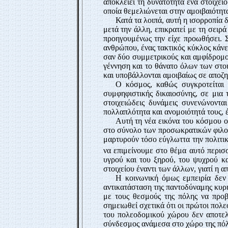
αποκλείει τη δυνατότητα ένα στοιχεί
οποία θεμελιώνεται στην αμοιβαιότητα
Κατά τα λοιπά, αυτή η ισορροπία 
μετά την άλλη, επικρατεί με τη σειρ
προηγουμένως την είχε προωθήσει. 
ανθρώπου, ένας τακτικός κύκλος κάνε
σαν δύο συμμετρικούς και αμφίδρομου
γέννηση και το θάνατο όλων των στο
και υποβάλλονται αμοιβαίως σε αποζ
Ο κόσμος, καθώς συγκροτείται 
συμφηφιστικής δικαιοσύνης, σε μια 
στοιχειώδεις δυνάμεις συνενώνοντα
πολλαπλότητα και ανομοιότητά τους, 
Αυτή τη νέα εικόνα του κόσμου ο
στο σύνολο των προσωκρατικών φιλοσ
μαρτυρούν τόσο εύγλωττα την πολιτικ
να επιμείνουμε στο θέμα αυτό περισ
υγρού και του ξηρού, του ψυχρού κα
στοιχείου έναντι των άλλων, γιατί η 
Η κοινωνική όμως εμπειρία δεν 
αντικατάσταση της παντοδύναμης κυρι
με τους θεσμούς της πόλης να προβ
σημειωθεί σχετικά ότι οι πρώτοι πολε
του πολεοδομικού χώρου δεν αποτελ
σύνδεσμος ανάμεσα στο χώρο της πόλ