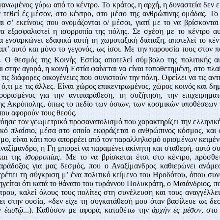
γανωμένος γύρω από το κέντρο. Το κράτος, η αρχή, η δυναστεία δεν 
 τεθεί ές μέσον, στο κέντρο, στο μέσο της ανθρώπινης ομάδας. Το
ι σ’ εκείνους που ονομάζονται ο/ μέσοι, γιατί με το να βρίσκοντα
να εξασφαλιστεί η ισορροπία της πόλης. Σε σχέση με το κέντρο αυ
α ενσαρκώνει εδαφικά αυτή τη χωροταξική διάταξη, αποτελεί το κέ
 απ’ αυτό και μόνο το γεγονός, ως ίσοι. Με την παρουσία τους στον 
. Ο θεσμός της Κοινής Εστίας αποτελεί σύμβολο της πολιτικής αυ
 στην αγορά, η κοινή Εστία φαίνεται να είναι τοποθετημένη, στο πλ
 τις διάφορες οικογένειες που συνιστούν την πόλη. Οφείλει να τις αντ
ό,τι με τις άλλες. Είναι χώρος επικεντρωμένος, χώρος κοινός και δη
ορισμένος για την αντιπαράθεση, τη συ­ζήτηση, την επιχειρηματ
ς Ακρόπολης, όπως το πεδίο των όσιων, των κοσμικών υποθέσεων τη
που αφορούν τους θεούς.
νόησε τον γεωμετρικό προσανατολισμό που χαρακτηρίζει την ελληνική
κό πλαίσιο, μέσα στο οποίο εκφράζεται ο ανθρώπινος κόσμος, και 
ο, είναι κάτι που απορρέει από τον παραλληλισμό ορισμένων κειμέν
Αναξίμανδρο, η Γη μπορεί να παραμένει ακίνητη και σταθερή, αυτό συ
αι της
ἰσορροπίας
. Με το να βρίσκεται έτσι στο κέντρο, πρόσθετ
αράδοξος για μας δεσμός, που ο Αναξίμανδρος καθιερώνει ανάμε
τρέπει τη σύγκριση μ’ ένα πολιτικό κείμενο του Ηροδότου, όπου συνα
γείται ότι κατά το θάνατο του τυράννου Πολυκράτη, ο Μαιάνδριος, π
τρου, καλεί όλους τους πολίτες στη συνέλευση και τους αναγγέλλε
γει στην ουσία, «δεν είχε τη συγκατάθεσή μου όταν βασίλευε ως δ
ν ἑαυτῷ
...). Καθόσον με αφορά, καταθέτω την
ἀρχήν ἐς μέσον
, στο