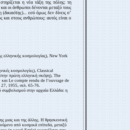
 στηρίζεται η νέα τάξη της πόλης: τη
 και οι άνθρωποι δένονται μεταξύ τους
η (
δικαιότης
)... εσύ όμως δεν δίνεις σ’
ς και στους ανθρώπους: αυτός είναι ο
ης ελληνικής κοσμολογίας),
New York
ηνικές κοσμολογίες),
Classical
 στην πρώτη ελληνική σκέψη),
The
· και
Le compte rendu de l
’
ouvrage de
, 27, 1955, σελ. 65-76.
ού συμβολισμού στην αρχαία Ελλάδα: η
της μιας και της άλλης. Η θρησκευτική
λούμενο από κοσμικά επίπεδα, μεταξύ
ρου (η κοινή Εστία) εμφανίζεται
σαν