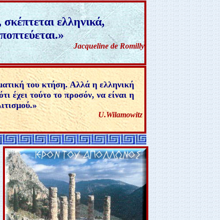
 σκέπτεται ελληνικά,
υποπτεύεται
.
»
Jacqueline de Romilly
ματική του κτήση. Αλλά η ελληνική
ι έχει τούτο το προσόν, να είναι η
ιτισμού.
»
U.Wilamowitz
 ΑΡΧΑΙΟ ΕΛΛΗΝΙΚΟ ΠΟΛΙΤΙΣΜΟ