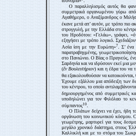
ισονομία»
.
Ο παραλληλισμός αυτός θα φανε
συμμετρικά οργανωμένου γύρω από έ
Αγαθήμερο, ο Αναξίμανδρος ο Μιλήσι
έκανε μετά απ’ αυτόν, με τρόπο πιο α
στρογγυλή, με την Ελλάδα στο κέντρο
του Ηροδότου: «Γελάω», γράφει, «ότ
εξηγήσει με τρόπο λογικό. Σχεδιάζουν
7
Ασία ίση με την Ευρώπη»
. Σ’ ένα
παρατραβηγμένης, γεωμετρικοποίηση
στο Πανιώνιο. Ο Βίας ο Πριηνεύς, έν
Σαρδηνία και να ιδρύσουν εκεί μια μ
(
ἕν Βουλευτήριον
) και η έδρα του να 
θα εξακολουθούσαν να κατοικούνται,
Έχουμε εξάλλου μια απόδειξη των δ
του κέντρου, το οποίο αντιλαμβάνοντα
δημιουργημένος από συμμετρικές κα
υποδηλώνει για τον Φιλόλαο το κεν
10
σύμπαντος
.
Ο Πλάτων δείχνει να έχει, ήδη 
οργάνωση του κοινωνικού κόσμου. Ο 
γεωμέτρης, μαρτυρεί για τους δεσμο
μεγάλο χρονικό διάστημα, στους Έλλ
Καλλικλή και με το στόμα του Σωκρ