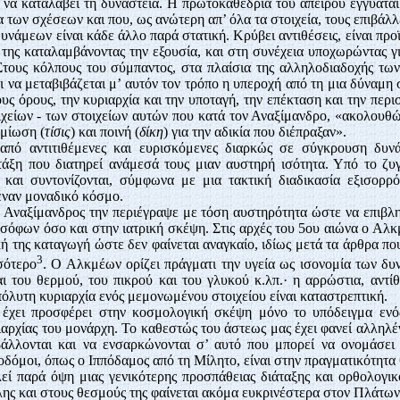
ο να καταλάβει τη δυναστεία. Η πρωτοκαθεδρία του άπειρου εγγυάται 
 των σχέσεων και που, ως ανώτερη απ’ όλα τα στοιχεία, τους επιβάλλ
δυνάμεων είναι κάδε άλλο παρά στατική. Κρύβει αντιθέσεις, είναι πρ
ά της καταλαμβάνοντας την εξουσία, και στη συνέχεια υποχωρώντας 
Στους κόλπους του σύμπαντος, στα πλαίσια της αλληλοδιαδοχής των
ι να μεταβιβάζεται μ’ αυτόν τον τρόπο η υπεροχή από τη μια δύναμη 
ς όρους, την κυριαρχία και την υποταγή, την επέκταση και την περισ
ιχείων - των στοιχείων αυτών που κατά τον Αναξίμανδρο, «ακολουθώ
ημίωση (
τίσις
) και ποινή (
δίκη
) για την αδικία που διέπραξαν».
από αντιτιθέμενες και ευρισκόμενες διαρκώς σε σύγκρουση δυνά
τάξη που διατηρεί ανάμεσά τους μιαν αυστηρή ισότητα. Υπό το ζυγό
ι και συντονίζονται, σύμφωνα με μια τακτική διαδικασία εξισορρ
έναν μοναδικό κόσμο.
 Αναξίμανδρος την περιέγραψε με τόση αυστηρότητα ώστε να επιβληθ
όφων όσο και στην ιατρική σκέψη. Στις αρχές του 5ου αιώνα ο Αλκ
ή της καταγωγή ώστε δεν φαίνεται αναγκαίο, ιδίως μετά τα άρθρα 
3
σότερο
. Ο Αλκμέων ορίζει πράγματι την υγεία ως ισονομία των δ
ι του θερμού, του πικρού και του γλυκού κ.λπ.· η αρρώστια, αντίθ
απόλυτη κυριαρχία ενός μεμονωμένου στοιχείου είναι καταστρεπτική.
έχει προσφέρει στην κοσμολογική σκέψη μόνο το υπόδειγμα ενός
αρχίας του μονάρχη. Το καθεστώς του άστεως μας έχει φανεί αλληλέ
άλλονται και να ενσαρκώνονται σ’ αυτό που μπορεί να ονομάσει 
οδόμοι, όπως ο Ιππόδαμος από τη Μίλητο, είναι στην πραγματικότητα
εί παρά όψη μιας γενικότερης προσπάθειας διάταξης και ορθολογι
ης και στους θεσμούς της φαίνεται ακόμα ευκρινέστερα στον Πλάτων