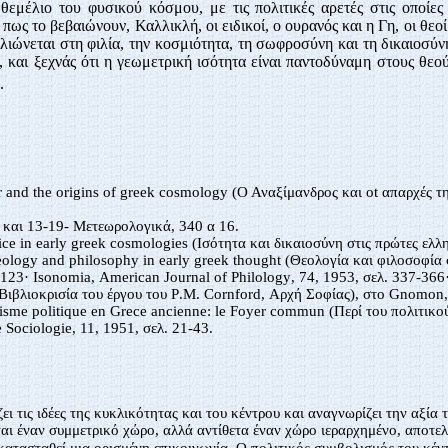
 θεμέλιο του φυσικού κόσμου, με τις πολιτικές αρετές στις οποίες
ως το βεβαιώνουν, Καλλικλή, οι ειδικοί, ο ουρανός και η Γη, οι θεοί
λιώνεται στη φιλία, την κοσμιότητα, τη σωφροσύνη και τη δικαιοσύν
, και ξεχνάς ότι η γεωμετρική ισότητα είναι παντοδύναμη στους θεού
.
and the origins of greek cosmology
(Ο Αναξίμανδρος και
ot
απαρχές τ
 και 13-19- Μετεωρολογικά, 340 α 16.
tice in early greek cosmologies
(Ισότητα και δικαιοσύνη στις πρώτες ελλ
ology and philosophy in early greek thought
(Θεολογία και φιλοσοφία
-123·
Isonomia
,
American Journal of Philology
, 74, 1953, σελ. 337-366
Βιβλιοκρισία του έργου του
P
.
M
.
Cornford
, Αρχή Σοφίας), στο
Gnomon
isme politique en Grece ancienne
:
le Foyer commun
(Περί του πολιτικ
e Sociologie
, 11, 1951, σελ. 21-43.
ι τις ιδέες της κυκλικότητας και του κέντρου και αναγνωρίζει την αξία 
αι έναν συμμετρικό χώρο, αλλά αντίθετα έναν χώρο ιεραρχημένο, αποτε
κατασταθεί μια ορισμένη επικοινωνία. Ο πολιτικός συμβολισμός του κέντ