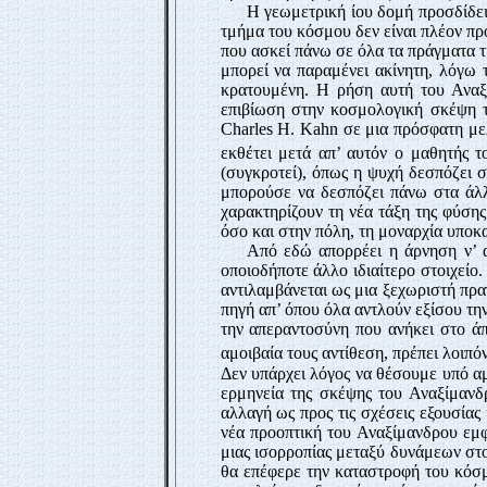
Η γεωμετρική ίου δομή προσδίδει
τμήμα του κόσμου δεν είναι πλέον πρ
που ασκεί πάνω σε όλα τα πράγματα τ
μπορεί να παραμένει ακίνητη, λόγω τ
κρατουμένη. Η ρήση αυτή του Αναξί
επιβίωση στην κοσμολογική σκέψη τ
Charles
Η.
Kahn
σε μια πρόσφατη με
εκθέτει μετά απ’ αυτόν ο μαθητής τ
(συγκροτεί), όπως η ψυχή δεσπόζει 
μπορούσε να δεσπόζει πάνω στα άλλ
χαρακτηρίζουν τη νέα τάξη της φύσης
όσο και στην πόλη, τη μοναρχία υποκ
Από εδώ απορρέει η άρνηση ν’ α
οποιοδήποτε άλλο ιδιαίτερο στοιχείο.
αντιλαμβάνεται ως μια ξεχωριστή πρα
πηγή απ’ όπου όλα αντλούν εξίσου την
την απεραντοσύνη που ανήκει στο άπ
αμοιβαία τους αντίθεση, πρέπει λοιπόν
Δεν υπάρχει λόγος να θέσουμε υπό α
ερμηνεία της σκέψης του Αναξίμανδρ
αλλαγή ως προς τις σχέσεις εξουσίας 
νέα προοπτική του Αναξίμανδρου εμφα
μιας ισορροπίας μεταξύ δυνάμεων στο 
θα επέφερε την καταστροφή του κόσμο