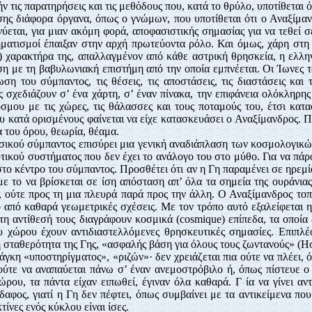
 τις παρατηρήσεις και τις μεθόδους που, κατά το θρύλο, υποτίθεται
ίσης διάφορα όργανα, όπως ο γνώμων, που υποτίθεται ότι ο Αναξίμ
εται, για μιαν ακόμη φορά, αποφασιστικής σημασίας για να τεθεί σ
ματισμοί έπαιξαν στην αρχή πρωτεύοντα ρόλο. Και όμως, χάρη στη 
) χαρακτήρα της, απαλλαγμένον από κάθε αστρική θρησκεία, η ελλην
ση με τη βαβυλωνιακή επιστήμη από την οποία εμπνέεται. Οι Ίωνες
 του σύμπαντος, τις θέσεις, τις αποστάσεις, τις διαστάσεις και 
σχεδιάζουν σ’ ένα χάρτη, σ’ έναν πίνακα, την επιφάνεια ολόκληρης
μου με τις χώρες, τις θάλασσες και τους ποταμούς του, έτσι κατ
υ κατά ορισμένους φαίνεται να είχε κατασκευάσει ο Αναξίμανδρος. 
α του όρου, θεωρία, θέαμα.
σικού σύμπαντος επισύρει μια γενική αναδιάπλαση των κοσμολογικώ
τικού συστήματος που δεν έχει το ανάλογο του στο μύθο. Για να πά
 στο κέντρο του σύμπαντος. Προσθέτει ότι αν η Γη παραμένει σε ηρεμί
 με το να βρίσκεται σε ίση απόσταση απ’ όλα τα σημεία της ουράνιας
, ούτε προς τη μια πλευρά παρά προς την άλλη. Ο Αναξίμανδρος το
 από καθαρά γεωμετρικές σχέσεις. Με τον τρόπο αυτό εξαλείφεται 
τη αντίθεσή τους διαγράφουν κοσμικά (
cosmique
) επίπεδα, τα οποία
 χώρου έχουν αντιδιαστελλόμενες θρησκευτικές σημασίες. Επιπλέον
η σταθερότητα της Γης, «ασφαλής βάση για όλους τους ζωντανούς» (Η
άγκη «υποστηρίγματος», «ριζών»· δεν χρειάζεται πια ούτε να πλέει,
 ούτε να αναπαύεται πάνω σ’ έναν ανεμοστρόβιλο ή, όπως πίστευε ο 
ου, τα πάντα είχαν ειπωθεί, έγιναν όλα καθαρά. Γ ία να γίνει αν
αφος, γιατί η Γη δεν πέφτει, όπως συμβαίνει με τα αντικείμενα που
κτίνες ενός κύκλου είναι ίσες.