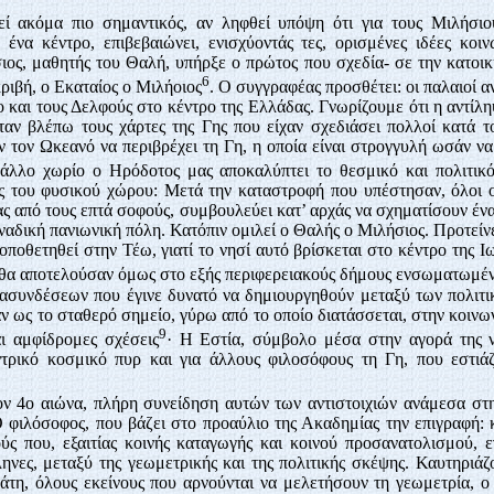
ί ακόμα πιο σημαντικός, αν ληφθεί υπόψη ότι για τους Μιλήσιο
να κέντρο, επιβεβαιώνει, ενισχύοντάς τες, ορισμένες ιδέες κο
ος, μαθητής του Θαλή, υπήρξε ο πρώτος που σχεδία- σε την κατοικη
6
κριβή, ο Εκαταίος ο Μιλήοιος
. Ο συγγραφέας προσθέτει: οι παλαιοί 
 και τους Δελφούς στο κέντρο της Ελλάδας. Γνωρίζουμε ότι η αντίλη
αν βλέπω τους χάρτες της Γης που είχαν σχεδιάσει πολλοί κατά τ
 τον Ωκεανό να περιβρέχει τη Γη, η οποία είναι στρογγυλή ωσάν να 
 άλλο χωρίο ο Ηρόδοτος μας αποκαλύπτει το θεσμικό και πολιτικό
ς του φυσικού χώρου: Μετά την καταστροφή που υπέστησαν, όλοι ο
ας από τους επτά σοφούς, συμβουλεύει κατ’ αρχάς να σχηματίσουν έν
οναδική πανιωνική πόλη. Κατόπιν ομιλεί ο Θαλής ο Μιλήσιος. Προτείν
τοποθετηθεί στην Τέω, γιατί το νησί αυτό βρίσκεται στο κέντρο της Ιω
 θα αποτελούσαν όμως στο εξής περιφερειακούς δήμους ενσωματωμέν
ιασυνδέσεων που έγινε δυνατό να δημιουργηθούν μεταξύ των πολιτι
ν ως το σταθερό σημείο, γύρω από το οποίο διατάσσεται, στην κοινω
9
ι αμφίδρομες σχέσεις
· Η Εστία, σύμβολο μέσα στην αγορά της ν
τρικό κοσμικό πυρ και για άλλους φιλοσόφους τη Γη, που εστιά
τον 4ο αιώνα, πλήρη συνείδηση αυτών των αντιστοιχιών ανάμεσα σ
φιλόσοφος, που βάζει στο προαύλιο της Ακαδημίας την επιγραφή: κα
ύς που, εξαιτίας κοινής καταγωγής και κοινού προσανατολισμού, 
ηνες, μεταξύ της γεωμετρικής και της πολιτικής σκέψης. Καυτηριάζ
άτη, όλους εκείνους που αρνούνται να μελετήσουν τη γεωμετρία, ο