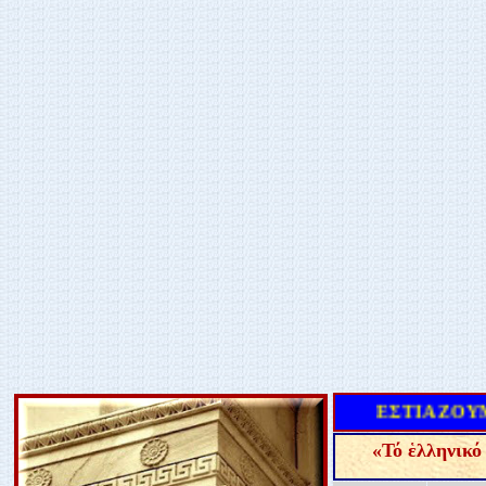
ΕΣΤΙΑΖΟΥΜΕ
«
Τό ἑλληνικό