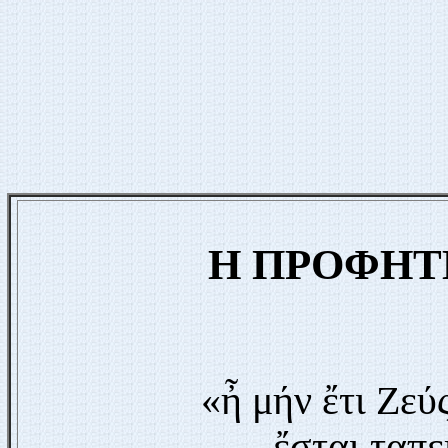
Η ΠΡΟΦΗΤ
«ἦ μήν ἔτι Ζεύ
ἔσται ταπε