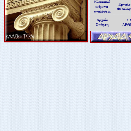
Κλασσικά
Εργαλε
κείμενα-
Φιλολό
αναλύσεις
Αρχαία
Σ
Σπάρτη
ΑΡΘ