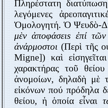
Πληρέστατη διατύπωση
λεγόμενες ἀρεοπαγιτι
Ὁμολογητή. Ὁ Ψευδὸ-Δι
μὲν ἀποφάσειs ἐπί τῶν
ἀνάρμοστοι
(Περὶ τῆς οὐ
Migne]) καὶ εἰσηγεῖτα
χαρακτήρας τοῦ θείου
ἀνομοίων, δηλαδὴ μὲ τ
εἰκόνων πού πρόδηλα δ
θείου, ἡ ὁποία εἶναι
τ