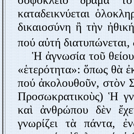
καταδεικνύεται ὁλοκλη
δικαιοσύνη ἢ τὴν ἠθικ
πού αὐτή διατυπώνεται, 
Ἡ ἀγνωσία τοῦ θείου
«ἑτερότητα»: ὅπως θὰ ἐκ
πού ἀκολουθοῦν, στὸν 
Προσωκρατικοὺς) Ἡ γν
καὶ ἀνθρώπου δὲν ἔχε
γνωρίζει τὰ πάντα, ἐ