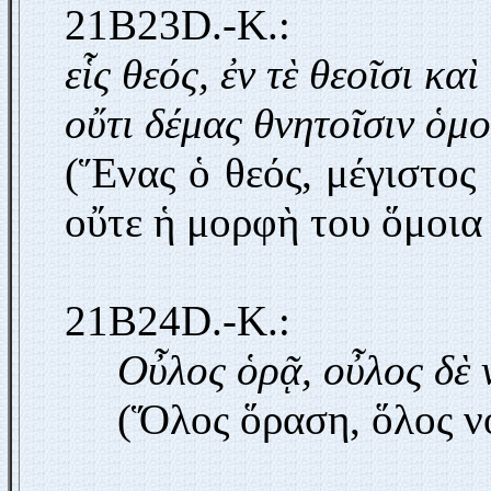
21B23D.-K.:
εἷς θεός, ἐν τὲ θεοῖσι κα
οὔτι δέμας θνητοῖσιν ὁμ
(Ἕνας ὁ θεός, μέγιστος
οὔτε ἡ μορφὴ του ὅμοια
21B24D.-K.:
Οὖλος ὁρᾷ, οὖλος δὲ ν
(Ὅλος ὅραση, ὅλος ν