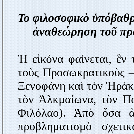
Το φιλοσοφικὸ ὑπόβαθρ
ἀναθεώρηση τοῦ προ
Ἡ εἰκόνα φαίνεται, ἓν 
τοὺς Προσωκρατικοὺς —
Ξενοφάνη καὶ τὸν Ἡράκλ
τὸν Ἀλκμαίωνα, τὸν Πα
Φιλόλαο). Ἀπὸ ὅσα ἀ
προβληματισμὸ σχετι