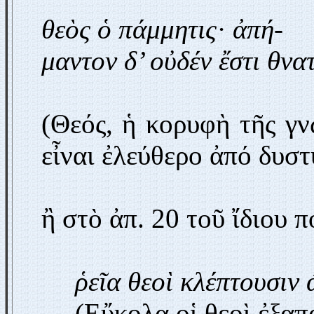
θεὸς ὁ πάμμητις· ἀπή-
μαντον δ’ οὐδέν ἔστι θνατ
(Θεός, ἡ κορυφὴ τῆς γν
εἶναι ἐλεύθερο ἀπό δυστ
ἢ στὸ ἀπ. 20 τοῦ ἴδιου π
ῥεῖα θεοὶ κλέπτουσιν
(Εὔκολα οἱ θεοὶ ἐξα