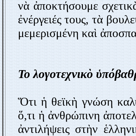
νὰ ἀποκτήσουμε σχετικὰ
ἐνέργειές τους, τὰ βουλε
μεμερισμένη καὶ ἀποσπα
Το λογοτεχνικὸ ὑπόβαθ
Ὅτι ἡ θεϊκὴ γνώση καλ
ὅ,τι ἡ ἀνθρώπινη ἀποτελ
ἀντιλήψεις στὴν ἑλλην