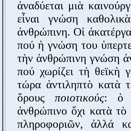
ἀναδύεται μιὰ καινούργ
εἶναι γνώση καθολικ
ἀνθρώπινη. Οἱ ἀκατέργα
πού ἡ γνώση του ὑπερτε
τὴν ἀνθρώπινη γνώση ἀ
πού χωρίζει τὴ θεϊκὴ 
τώρα ἀντιληπτὸ κατὰ τ
ὅρους
ποιοτικούς
: ὁ 
ἀνθρώπινο ὄχι κατὰ τὸ 
πληροφοριῶν, ἀλλά κ