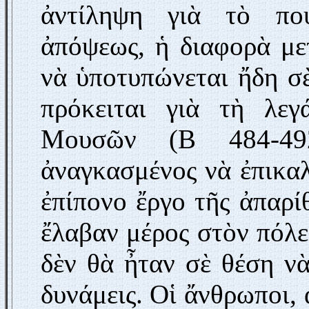
ἀντίληψη γιὰ τὸ πού
ἀπόψεως, ἡ διαφορὰ με
νὰ ὑποτυπώνεται ἤδη σ
πρόκειται γιὰ τὴ λεγ
Μουσῶν (Β 484-49
ἀναγκασμένος νὰ ἐπικα
ἐπίπονο ἔργο τῆς ἀπαρ
ἔλαβαν μέρος στὸν πόλ
δὲν θὰ ἦταν σὲ θέση νὰ
δυνάμεις. Οἱ ἄνθρωποι,