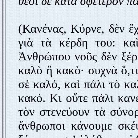
θεοὶ δὲ κατὰ σφέτερον πά
(Κανένας, Κύρνε, δὲν ἔχ
γιὰ τὰ κέρδη του: κα
Ἀνθρώπου νοῦς δὲν ξέρε
καλὸ ἢ κακὸ· συχνὰ ὅ,τι
σὲ καλό, καὶ πάλι τὸ κ
κακό. Κι οὔτε πάλι κανε
τὸν στενεύουν τὰ σύνορ
ἄνθρωποι κάνουμε σκέψ