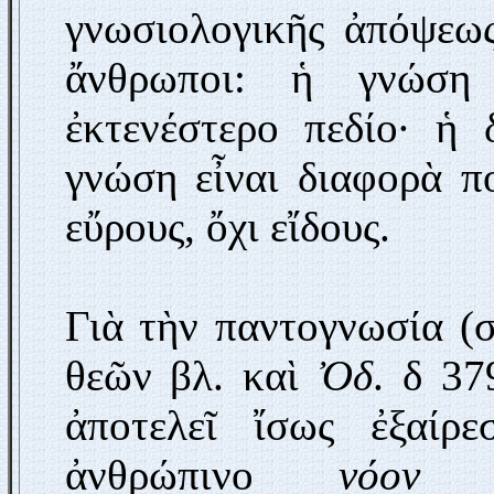
γνωσιολογικῆς ἀπόψεως
ἄνθρωποι: ἡ γνώση 
ἐκτενέστερο πεδίο· ἡ
γνώση εἶναι διαφορὰ π
εὔρους, ὄχι εἴδους.
Γιὰ τὴν παντογνωσία (
θεῶν βλ. καὶ
Ὀδ
. δ 37
ἀποτελεῖ ἴσως ἐξαίρ
ἀνθρώπινο
νόον
πα