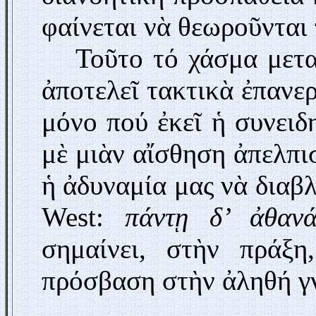
φαίνεται νὰ θεωροῦνται 
Τοῦτο τό χάσμα μετα
ἀποτελεῖ τακτικὰ ἐπανε
μόνο πού ἐκεῖ ἡ συνειδ
μὲ μιὰν αἴσθηση ἀπελπι
ἡ ἀδυναμία μας νὰ διαβ
West:
πάντῃ δ’ ἀθαν
σημαίνει, στὴν πράξη
πρόσβαση στὴν ἀληθή γν