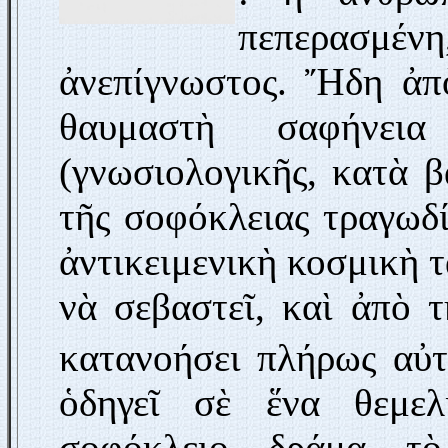
πεπερασμένη,
ἀνεπίγνωστος. Ἤδη ἀπ
θαυμαστὴ σαφήνεια
(γνωσιολογικῆς, κατὰ β
τῆς σοφόκλειας τραγωδί
ἀντικειμενικὴ κοσμικὴ τ
νὰ σεβαστεῖ, καὶ ἀπὸ 
κατανοήσει πλήρως αὐτ
ὁδηγεῖ σὲ ἕνα θεμελ
σοφόκλειο δράμα τὸ