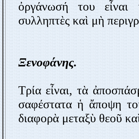
ὀργάνωσή του εἶναι 
συλληπτὲς καὶ μὴ περιγρ
Ξενοφάνης.
Τρία εἶναι, τὰ ἀποσπάσ
σαφέστατα ἡ ἄποψη το
διαφορὰ μεταξὺ θεοῦ κα