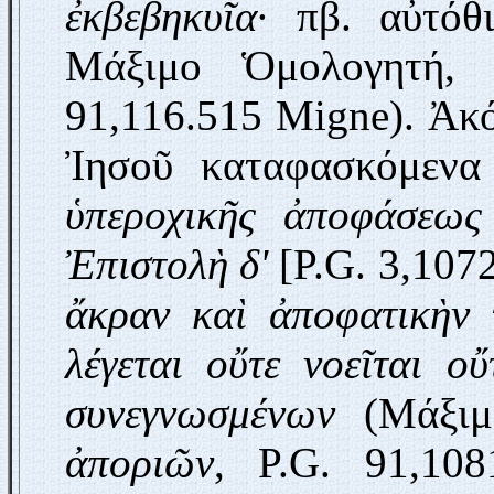
ἐκβεβηκυῖα
· πβ. αὐτόθ
Μάξιμο Ὁμολογητή
91,116.515 Migne). Ἀκό
Ἰησοῦ καταφασκόμενα
ὑπεροχικῆς ἀποφάσεως
Ἐπιστολὴ
δ'
[P.G. 3,1072
ἄκραν καὶ ἀποφατικὴν 
λέγεται οὔτε νοεῖται ο
συνεγνωσμένων
(Μάξιμ
ἀποριῶν
, P.G. 91,10