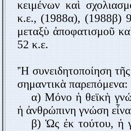
κειμένων καὶ σχολιασμ
κ.ε., (1988α), (1988β)
μεταξὺ ἀποφατισμοῦ κα
52 κ.ε.
'Ἡ συνειδητοποίηση τῆς 
σημαντικὰ παρεπόμενα:
α) Μόνο ἡ θεϊκὴ γνώ
ἡ ἀνθρώπινη γνώση εἶναι
β) Ὡς ἐκ τούτου, ἡ