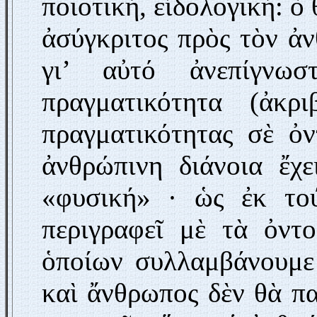
ποιοτική, εἰδολογική: ὁ 
ἀσύγκριτος πρὸς τὸν ἀν
γι’ αὐτό ἀνεπίγνω
πραγματικότητα (ἀκρ
πραγματικότητας σὲ ὀν
ἀνθρώπινη διάνοια ἔχε
«φυσική» · ὡς ἐκ τού
περιγραφεῖ μὲ τὰ ὀντ
ὁποίων συλλαμβάνουμε 
καὶ ἄνθρωπος δὲν θὰ π