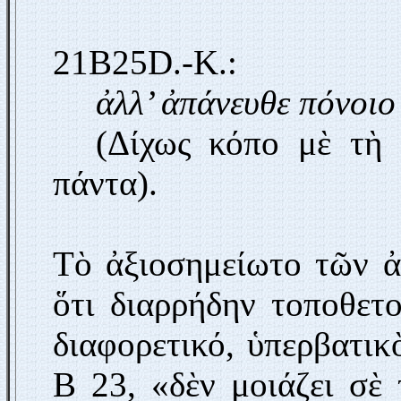
21B25D.-K.:
ἀλλ’ ἀπάνευθε πόνοιο
(Δίχως κόπο μὲ τὴ 
πάντα).
Τὸ ἀξιοσημείωτο τῶν ἀ
ὅτι διαρρήδην τοποθετ
διαφορετικό, ὑπερβατικ
Β 23, «δὲν μοιάζει σὲ 