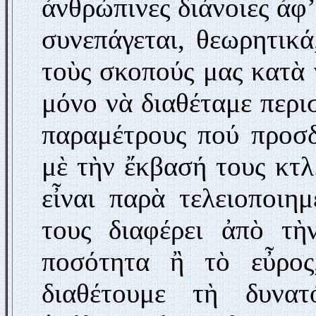
ἀνθρώπινες διάνοιες ἀφ’
συνεπάγεται, θεωρητικά
τοὺς σκοπούς μας κατὰ 
μόνο νὰ διαθέταμε περισ
παραμέτρους πού προσδι
μὲ τὴν ἔκβασή τους κτλ.
εἶναι παρὰ τελειοποιη
τους διαφέρει ἀπὸ τ
ποσότητα ἢ τὸ εὖρος
διαθέτουμε τὴ δυνα