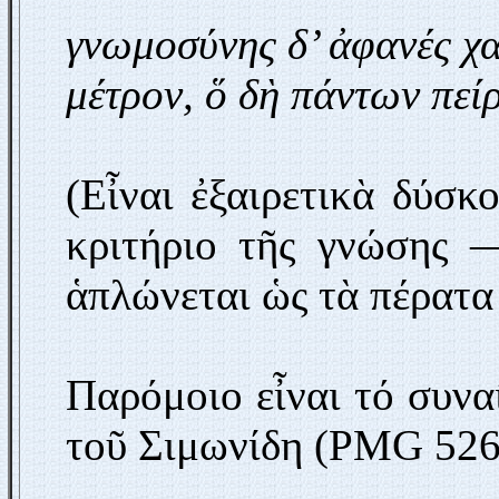
γνωμοσύνης δ’ ἀφανές χα
μέτρον, ὅ δὴ πάντων πείρ
(Εἶναι ἐξαιρετικὰ δύσκ
κριτήριο τῆς γνώσης 
ἁπλώνεται ὡς τὰ πέρατα
Παρόμοιο εἶναι τό συνα
τοῦ Σιμωνίδη (PMG 526