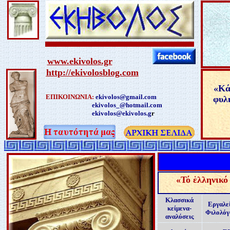
www.ekivolos.gr
http://ekivolosblog.com
«
Κά
ΕΠΙΚΟΙΝΩΝΙΑ:
ekivolos@gmail.com
φυλή
ekivolos_@hotmail.com
ekivolos@ekivolos.g
r
«
Τό ἑλληνικό
Κλασσικά
Εργαλε
κείμενα-
Φιλολό
αναλύσεις