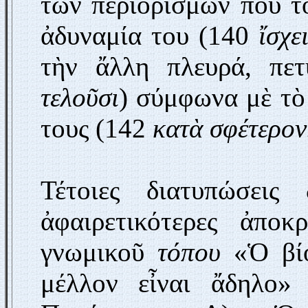
τῶν περιορισμῶν πού τ
ἀδυναμία του (140
ἴσχε
τὴν ἄλλη πλευρά, πετ
τελοῦσι
) σύμφωνα μὲ τὸ
τους (142
κατὰ σφέτερον.
Τέτοιες διατυπώσεις
ἀφαιρετικότερες ἀποκ
γνωμικοῦ
τόπου
«Ὁ βίο
μέλλον εἶναι ἄδηλο» 