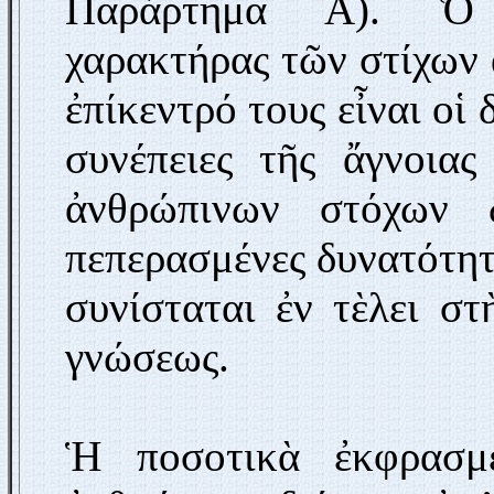
Παράρτημα Α). Ὁ π
χαρακτήρας τῶν στίχων
ἐπίκεντρό τους εἶναι οἱ
συνέπειες τῆς ἄγνοιας
ἀνθρώπινων στόχων δ
πεπερασμένες δυνατότητ
συνίσταται ἐν τὲλει σ
γνώσεως.
Ἡ ποσοτικὰ ἐκφρασμέ