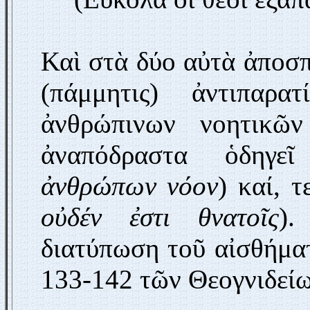
Καὶ στὰ δύο αὐτὰ ἀποσ
(πάμμητις) ἀντιπαρα
ἀνθρώπινων νοητικῶ
ἀναπόδραστα ὁδηγε
ἀνθρώπων νόον
) καί, τ
οὐδέν ἐστι θνατοῖς
).
διατύπωση τοῦ αἰσθήματ
133-142 τῶν Θεογνιδείω