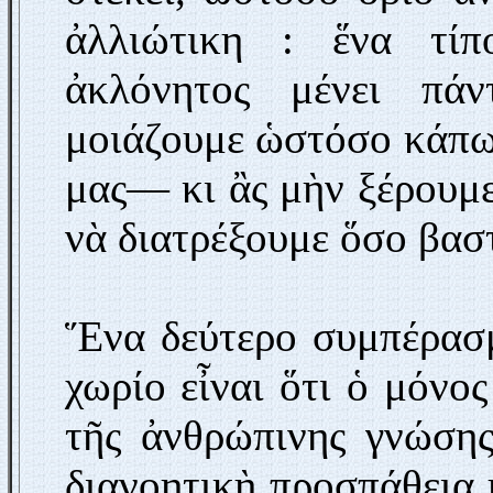
ἀλλιώτικη : ἕνα τίπ
ἀκλόνητος μένει πάν
μοιάζουμε ὡστόσο κάπω
μας— κι ἂς μὴν ξέρουμε
νὰ διατρέξουμε ὅσο βαστ
Ἕνα δεύτερο συμπέρασμ
χωρίο εἶναι ὅτι ὁ μόνο
τῆς ἀνθρώπινης γνώσης
διανοητικὴ προσπάθεια 