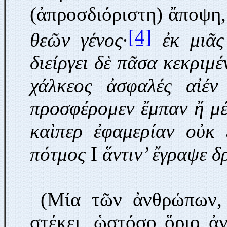
(ἀπροσδιόριστη) ἄποψη,
[4]
θεῶν γένος
·
ἐκ μιᾶς
διείργει δὲ πᾶσα κεκριμέ
χάλκεος ἀσφαλές αἰέν
προσφέρομεν ἔμπαν ἤ μ
καὶπερ ἐφαμερίαν οὐκ 
πότμος
I
ἅντιν’ ἔγραψε δ
(Μία τῶν ἀνθρώπων, μ
στέκει, ὡστόσο ὅριο ἀ