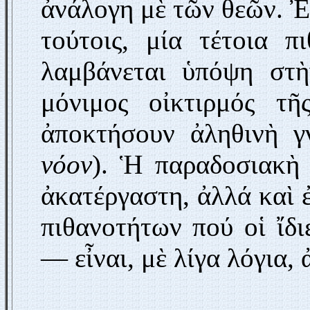
ἀνάλογη μὲ τῶν θεῶν. Ἐ
τούτοις, μία τέτοια π
λαμβάνεται ὑπόψη στὴ
μόνιμος οἰκτιρμός τ
ἀποκτήσουν ἀληθινὴ γ
νόον
). Ἡ παραδοσιακὴ 
ἀκατέργαστη, ἀλλά καὶ 
πιθανοτήτων πού οἱ ἴδι
— εἶναι, μὲ λίγα λόγια,