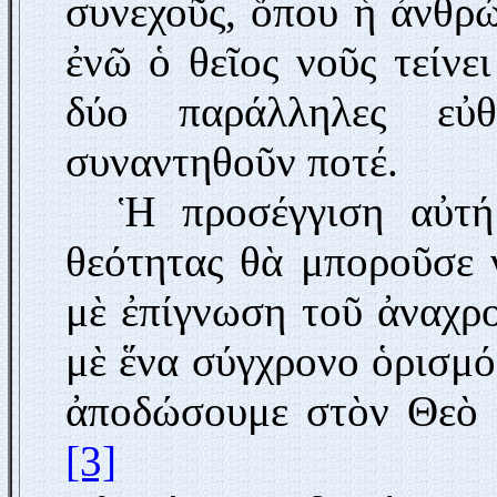
συνεχοῦς, ὅπου ἡ ἀνθρώ
ἐνῶ ὁ θεῖος νοῦς τείνε
δύο παράλληλες εὐθ
συναντηθοῦν ποτέ.
Ἡ προσέγγιση αὐτή
θεότητας θὰ μποροῦσε 
μὲ ἐπίγνωση τοῦ ἀναχ
μὲ ἕνα σύγχρονο ὁρισμό
ἀποδώσουμε στὸν Θεὸ τ
[3]