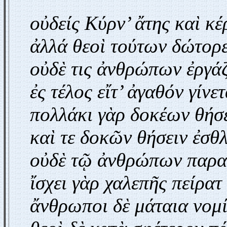
οὐδείς Κύρν’ ἄτης καὶ κέ
ἀλλά θεοὶ τούτων δώτορ
οὐδὲ τις ἀνθρώπων ἐ
ἐς τέλος εἴτ’ ἀγαθόν γίνετ
πολλάκι γὰρ δοκέων θήσε
καὶ τε δοκῶν θήσειν ἐσθ
οὐδὲ τῷ ἀνθρώπων παραγί
ἴσχει γὰρ χαλεπῆ
ἄνθρωποι δὲ μάταια νομί