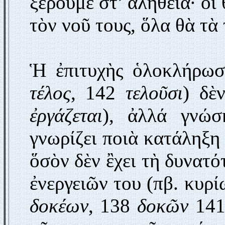
ξέρουμε στ’ ἀλήθεια· οἱ
τὸν νοῦ τους, ὅλα θὰ τὰ
Ἡ ἐπιτυχὴς ὁλοκλήρωσ
τέλος
, 142
τελοῦσι
) δὲ
ἐργάζεται
), ἀλλά γνώσ
γνωρίζει ποιὰ κατάληξη 
ὅσὸν δὲν ἒχει τὴ δυνατό
ἐνεργειῶν του (πβ. κυρ
δοκέων
, 138
δοκῶν
14