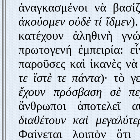
ἀναγκασμένοι νὰ βασί
ἀκούομεν οὐδὲ τί ἴδμεν
)
κατέχουν ἀληθινὴ γνώ
πρωτογενή ἐμπειρία: ε
παροῦσες καὶ ἱκανὲς ν
τε ἴστὲ τε πάντα
)· τὸ 
ἔχουν πρόσβαση σὲ πε
ἄνθρωποι ἀποτελεῖ α
διαθέτουν καὶ μεγαλύτ
Φαίνεται λοιπὸν ὅτι