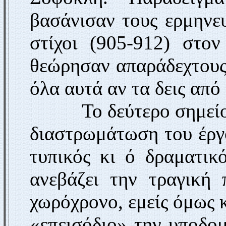
βασάνισαν τους ερ­μηνε
στίχοι (905-912) στον
θεώρησαν απαράδεχτους
όλα αυτά αν τα δεις από
Το δεύτερο σημείο πο
διαστρωμάτωση του έργο
τυπικός κι ό δραματικ
ανεβάζει την τραγική
χωρό­χρονο, εμείς όμως 
«επεισόδιο» την υποδο