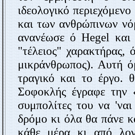
ιδεολογικό περιεχόμενο
και των ανθρώπινων νό
ανανέωσε ό
Hegel
και
"τέλειος" χαρακτήρας, 
μικράνθρωπος). Αυτή ό
τραγικό και το έργο. 
Σοφοκλής έγρα­φε την 
συμπολίτες του να 'ναι
δρόμο κι όλα θα πάνε 
κάθε μέρα κι από λο