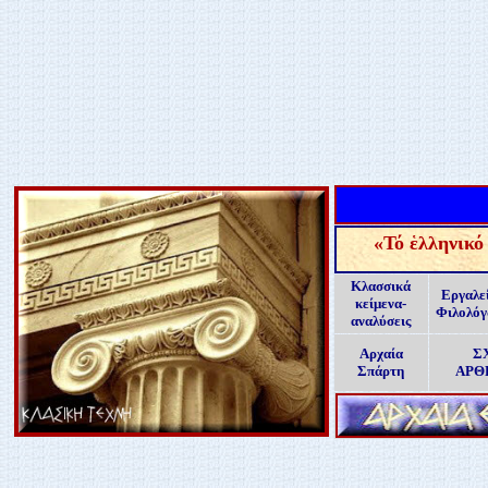
«
Τό ἑλληνικό
Κλασσικά
Εργαλε
κείμενα-
Φιλολό
αναλύσεις
Αρχαία
Σ
Σπάρτη
ΑΡΘ