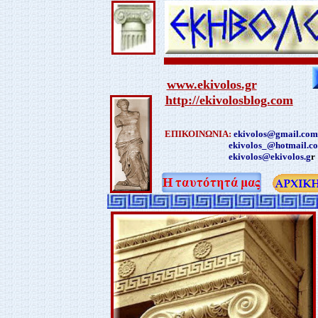
www.ekivolos.gr
http://ekivolosblog.com
ΕΠΙΚΟΙΝΩΝΙΑ:
ekivolos@gmail.com
ekivolos_@hotmail.c
ekivolos@ekivolos.g
r