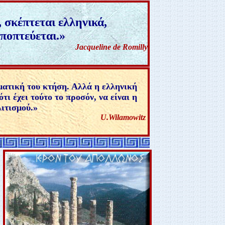
 σκέπτεται ελληνικά,
υποπτεύεται
.
»
Jacqueline de Romilly
ματική του κτήση. Αλλά η ελληνική
ι έχει τούτο το προσόν, να είναι η
ιτισμού.
»
U.Wilamowitz
ΧΑΙΟ ΕΛΛΗΝΙΚΟ ΠΟΛΙΤΙΣΜΟ