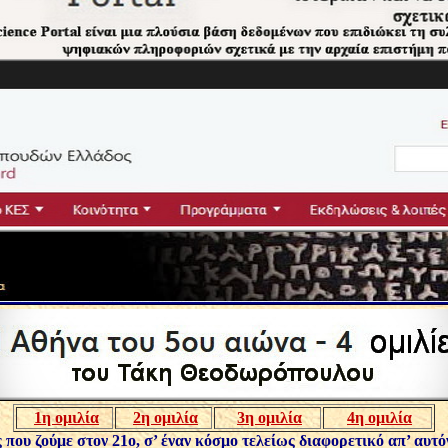
1η ομιλία
2η ομιλία
3η ομιλία
4η ομιλία
ς που ζούμε στον 21ο, σ’ έναν κόσμο τελείως διαφορετικό απ’ αυτό