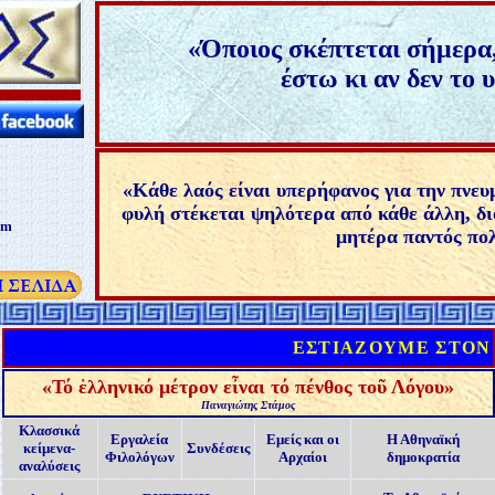
«
Όποιος σκέπτεται σήμερα,
έστω κι αν δεν το 
«
Κάθε λαός είναι υπερήφανος για την πνευ
φυλή στέκεται ψηλότερα από κάθε άλλη, διότ
om
μητέρα παντός πολ
ΕΣΤΙΑΖΟΥΜΕ ΣΤΟΝ ΑΡ
«
Τό ἑλληνικό μέτρον εἶναι τό πένθος τοῦ Λόγου
»
Παναγιώτης Στάμος
Κλασσικά
Εργαλεία
Εμείς και οι
Η Αθηναϊκή
κείμενα-
Συνδέσεις
Φιλολόγων
Αρχαίοι
δημοκρατία
αναλύσεις